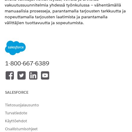
vakuutussuunnitelmia yhdessä työnkulussa — vähentämällä
manuaalisia prosesseja, parantamalla tarjousten tarkkuutta ja
nopeuttamalla tarjousten laatimista ja parantamalla
välittäjien tuottavuutta ja sopeutumista.
VAADITUT VERSIOT
Käytettävissä: Lightning Experiencessa
Käytettävissä:
Enterprise
Edition- ja
Unlimited
Edition -
versioissa Health Cloud-, Digital Insurance- ja Agentforce for
1-800-667-6389
Health Cloud -lisäosalisensseillä
Varmista ennen digitaalisen terveydenhuollon määrittämistä,
että:
SALESFORCE
Digitaalisen vakuutuksen määrittäminen
Ryhmän etujen tutkiminen digitaalisessa vakuutuksessa
Tietosuojalausunto
Digitaalisten kokemusten ottaminen käyttöön
Turvatiedote
Käyttöehdot
Osallistumisohjeet