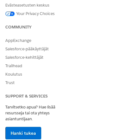
RATKAISIKO TÄMÄ ARTIKKELI ONGELMASI?
Evästeasetusten keskus
Anna palautetta, jotta voimme kehittyä!
Your Privacy Choices
Kyllä
Ei
COMMUNITY
AppExchange
Salesforce-pääkäyttäjät
Salesforce-kehittäjät
Trailhead
Koulutus
Trust
SUPPORT & SERVICES
Tarvitsetko apua? Hae lisää
resursseja tai ota yhteys
asiantuntijaan.
Hanki tukea