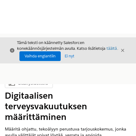
Tämä teksti on käännetty Salesforcen
konekäännösjärjestelmän avulla. Katso lisätietoja
täältä
.
Sulje
Sulje
Sulje
Vaihda englantiin
Ei nyt
Sisällysluettelo
Näytä sisällysluettelo
Digitaalisen
terveysvakuutuksen
määrittäminen
Määritä ohjattu, tekoälyyn perustuva tarjouskokemus, jonka
avulla välittäjät voivat löytää, verrata ja arvioida