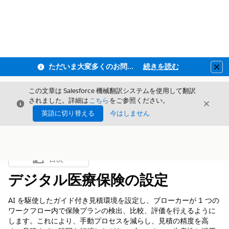
ただいま大変多くのお問い合わせをいただいており、ご連絡までにお時間を頂戴しております
続きを読む
Clo
この文章は Salesforce 機械翻訳システムを使用して翻訳
されました。詳細は
こちら
をご参照ください。
閉じる
閉じ
閉じる
英語に切り替える
今はしません
目次
目次を表示
デジタル医療保険の設定
AI を駆使したガイド付き見積環境を設定し、ブローカーが 1 つの
ワークフロー内で保険プランの検出、比較、評価を行えるように
します。これにより、手動プロセスを減らし、見積の精度を高