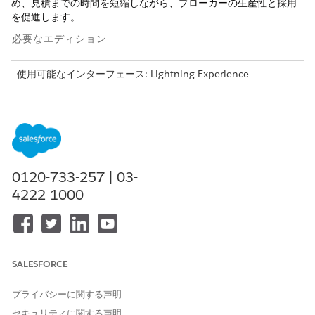
め、見積までの時間を短縮しながら、ブローカーの生産性と採用
を促進します。
必要なエディション
使用可能なインターフェース: Lightning Experience
使用可能なエディション: Health Cloud、Digital Insurance、
および Agentforce for Health Cloud アドオンライセンスが付
属する
Enterprise
Edition および
Unlimited
Edition
デジタル医療保険を設定する前に、次のことを確認してくださ
い。
0120-733-257 | 03-
デジタル保険の設定
4222-1000
デジタル保険のグループ特典の探索
デジタルエクスペリエンスの有効化
SALESFORCE
この記事で問題は解決されましたか?
プライバシーに関する声明
ご意見をお待ちしております。
セキュリティに関する声明