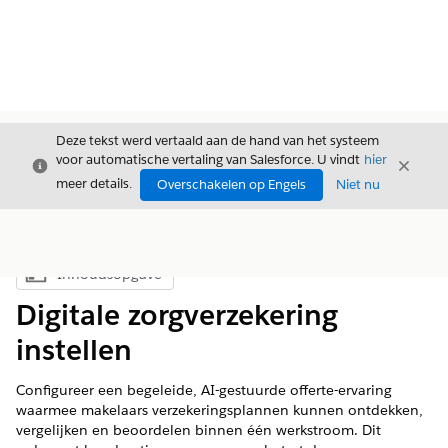
Deze tekst werd vertaald aan de hand van het systeem
voor automatische vertaling van Salesforce. U vindt
hier
Sluiten
Sluite
Sluiten
meer details.
Overschakelen op Engels
Niet nu
Inhoudsopgave
Inhoudsopgave weergeven
Digitale zorgverzekering
instellen
Configureer een begeleide, AI-gestuurde offerte-ervaring
waarmee makelaars verzekeringsplannen kunnen ontdekken,
vergelijken en beoordelen binnen één werkstroom. Dit