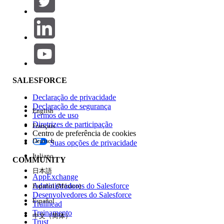
Adicionar
Área de produtos
Impacto do recurso
SALESFORCE
Declaração de privacidade
Declaração de segurança
English
Termos de uso
Diretrizes de participação
Français
Centro de preferência de cookies
Deutsch
Suas opções de privacidade
Edição
Italiano
COMMUNITY
日本語
AppExchange
Administradores do Salesforce
Español (México)
Desenvolvedores do Salesforce
Español
Trailhead
Experiência
Treinamento
中文（简体）
Trust