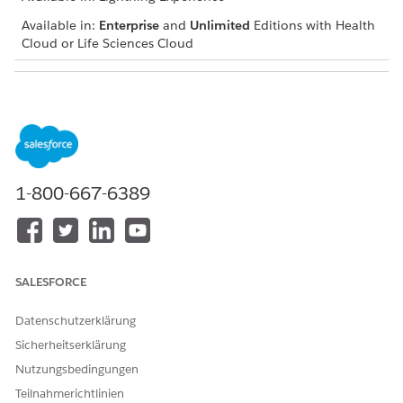
Available in:
Enterprise
and
Unlimited
Editions with Health
Cloud or Life Sciences Cloud
USER PERMISSIONS NEEDED
To use assessments:
Industries Assessments
permission set license
Open an assessment record and navigate to the
Assessment Questions component.
1-800-667-6389
Select the start date and end date.
The component displays a list of assessment questions
with icons indicating score changes for each question.
Expand each question to view a graph and table showing
SALESFORCE
the question scores for each assessment attempt
submitted within the specified period.
Datenschutzerklärung
Sicherheitserklärung
Nutzungsbedingungen
KONNTEN SIE IHR PROBLEM MITHILFE DIESES ARTIKELS
Teilnahmerichtlinien
LÖSEN?