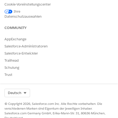
Cookie-Voreinstellungscenter
Geben Sie uns Feedback, damit wir uns verbessern können.
Ihre
Ja
Nein
Datenschutzauswahlen
COMMUNITY
AppExchange
Salesforce-Administratoren
Salesforce-Entwickler
Trailhead
Schulung
Trust
Select Org
Deutsch
© Copyright 2026, Salesforce.com Inc. Alle Rechte vorbehalten. Die
verschiedenen Marken sind Eigentum der jeweiligen Inhaber.
Salesforce.com Germany GmbH, Erika-Mann-Str. 31, 80636 München,
Deutschland