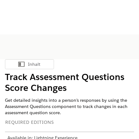
Inhalt
Inhalt anzeigen
Track Assessment Questions
Score Changes
Get detailed insights into a person’s responses by using the
Assessment Questions component to track changes in each
assessment question score.
REQUIRED EDITIONS
Available in: Lightning Experience