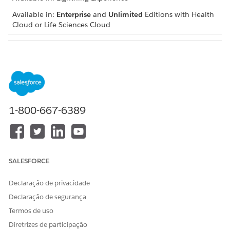
Available in:
Enterprise
and
Unlimited
Editions with Health
Cloud or Life Sciences Cloud
USER PERMISSIONS NEEDED
To use assessments:
Industries Assessments
permission set license
Open an assessment record and navigate to the
Assessment Questions component.
1-800-667-6389
Select the start date and end date.
The component displays a list of assessment questions
with icons indicating score changes for each question.
Expand each question to view a graph and table showing
SALESFORCE
the question scores for each assessment attempt
submitted within the specified period.
Declaração de privacidade
Declaração de segurança
Termos de uso
ESTE ARTIGO RESOLVEU SEU PROBLEMA?
Diretrizes de participação
Diga-nos para podermos melhorar!