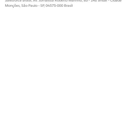
Salesforce Brasil, Av. Jornalista Roberto Marinho, 85 - 14º andar - Cidade
Monções, São Paulo - SP, 04575-000 Brasil