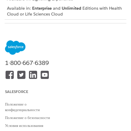
Available in:
Enterprise
and
Unlimited
Editions with Health
Cloud or Life Sciences Cloud
USER PERMISSIONS NEEDED
To use assessments:
Industries Assessments
permission set license
Open an assessment record and navigate to the
Assessment Questions component.
1-800-667-6389
Select the start date and end date.
The component displays a list of assessment questions
with icons indicating score changes for each question.
Expand each question to view a graph and table showing
SALESFORCE
the question scores for each assessment attempt
submitted within the specified period.
Положение о
конфиденциальности
Положение о безопасности
ЭТА СТАТЬЯ РЕШИЛА ВАШУ ПРОБЛЕМУ?
Условия использования
Оставьте свой отзыв, чтобы мы могли стать лучше!