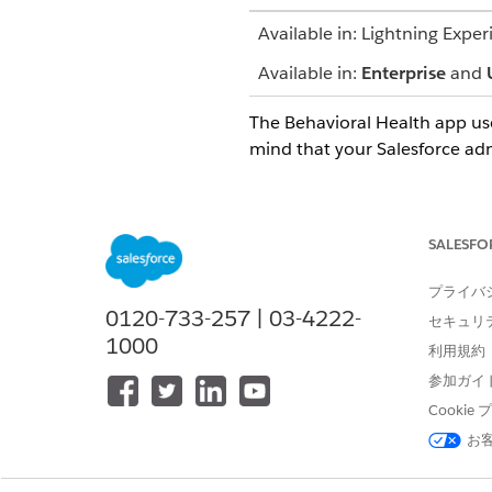
Available in: Lightning Exper
Available in:
Enterprise
and
The Behavioral Health app us
mind that your Salesforce ad
Action Launcher
SALESFO
Quickly launch an assessment,
Contact your admin to customi
プライバ
0120-733-257 | 03-4222-
セキュリ
Alerts
1000
利用規約
Prioritize tasks based on noti
参加ガイ
Cooki
お