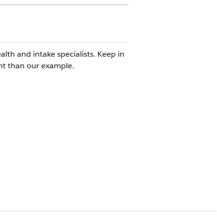
th and intake specialists. Keep in
nt than our example.
action or find and select one.
ealth app.
).