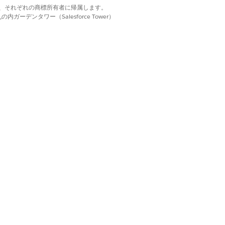
d. それぞれの商標は、それぞれの商標所有者に帰属します。
ーデンタワー（Salesforce Tower）
はい
いいえ