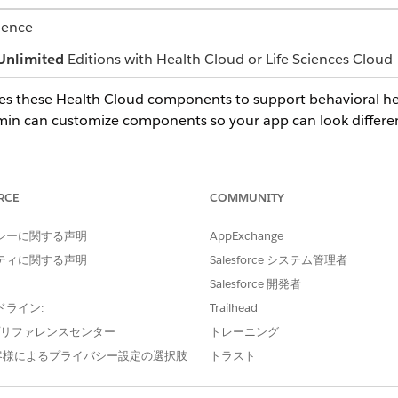
ience
Unlimited
Editions with Health Cloud or Life Sciences Cloud
es these Health Cloud components to support behavioral heal
min can customize components so your app can look differe
RCE
COMMUNITY
 workflow, or process from the Action Launcher (1). Click an 
ze the quick actions you frequently use in the Behavioral H
シーに関する声明
AppExchange
ティに関する声明
Salesforce システム管理者
Salesforce 開発者
fications about record changes that require your attention (2
ドライン:
Trailhead
e プリファレンスセンター
トレーニング
客様によるプライバシー設定の選択肢
トラスト