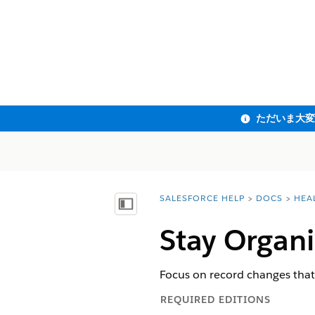
SALESFORCE HELP
DOCS
HEA
You are here:
目次を表示
Stay Organi
Focus on record changes that t
REQUIRED EDITIONS