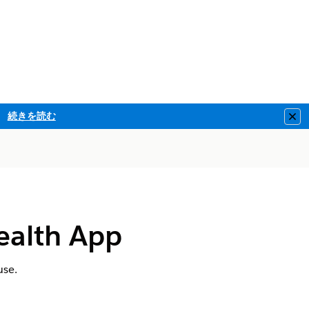
続きを読む
Clo
ealth App
use.