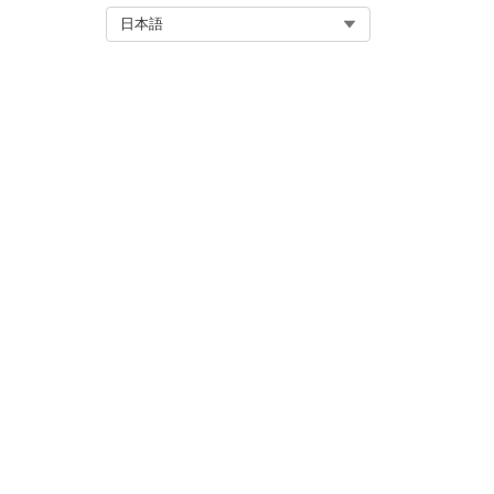
Select Org
日本語
この記事で問題は解決されましたか
ご意見をお待ちしております。