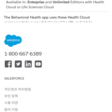
Available in:
Enterprise
and
Unlimited
Editions with Health
Cloud or Life Sciences Cloud
The Behavioral Health app uses these Health Cloud
components to support behavioral health and intake
specialists. Keep in mind that your Salesforce admin can
customize components so your app can look different than
our example.
Action Launcher
1-800-667-6389
Quickly launch an assessment, workflow, or process from the
Action Launcher (1). Click an action or find and select one.
Contact your admin to customize the quick actions you
frequently use in the Behavioral Health app.
SALESFORCE
Alerts
개인정보 처리방침
Prioritize tasks based on notifications about record changes
that require your attention (2).
보안 정책
사용 약관
참여 지침