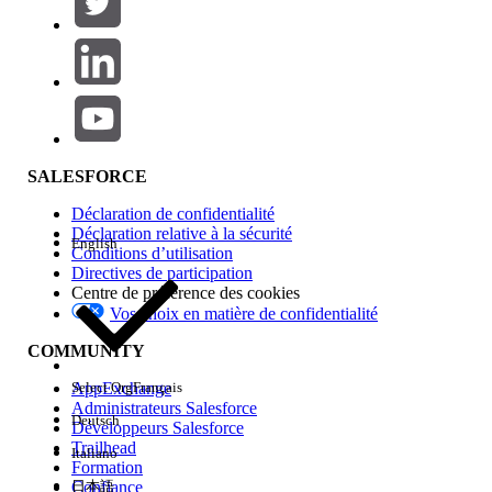
Ajouter
Gamme de produits
Impact des fonctionnalités
SALESFORCE
Déclaration de confidentialité
Déclaration relative à la sécurité
English
Conditions d’utilisation
Directives de participation
Centre de préférence des cookies
Vos choix en matière de confidentialité
Edition
COMMUNITY
AppExchange
Select Org
Français
Administrateurs Salesforce
Deutsch
Développeurs Salesforce
Trailhead
Italiano
Expérience
Formation
Confiance
日本語