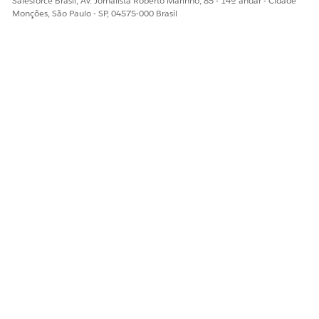
Salesforce Brasil, Av. Jornalista Roberto Marinho, 85 - 14º andar - Cidade
Monções, São Paulo - SP, 04575-000 Brasil