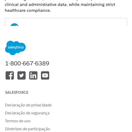
clinical and administrative data, while maintaining strict
healthcare compliance.
The user interface of this product is available in
NOTE
English only and may not be fully supported in other
languages.
1-800-667-6389
To learn more about Agentforce functionality for Provider
Contact Center, see
Use Agentforce for Provider Contact
Center
SALESFORCE
Declaração de privacidade
ESTE ARTIGO RESOLVEU SEU PROBLEMA?
Declaração de segurança
Diga-nos para podermos melhorar!
Termos de uso
Sim
Não
Diretrizes de participação