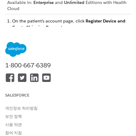
Available in:
Enterprise
and
Unlimited
Editions with Health
Cloud
On the patient’s account page, click
Register Device and
Create Shipping Request
.
Select the products that represent the device types to ship
to the patient and click
Next
.
Add shipping information for the devices to ship.
Click the
Create Shipping Request
tab.
Click
Edit
next to Quantity.
1-800-667-6389
Add the shipping information and click
Save Shipping
Info
.
Save your changes.
SALESFORCE
이 기사를 통해 문제를 해결했습니까?
개인정보 처리방침
개선을 위한 의견을 보내주세요.
보안 정책
사용 약관
예
아니요
참여 지침