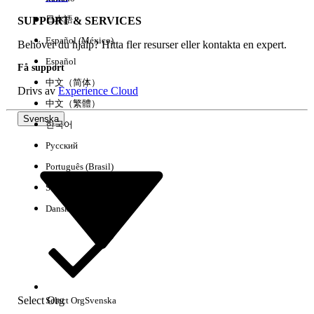
日本語
SUPPORT & SERVICES
Español (México)
Behöver du hjälp? Hitta fler resurser eller kontakta en expert.
Rensa alla
Klart
Español
Få support
中文（简体）
Drivs av
Experience Cloud
中文（繁體）
Svenska
한국어
Русский
Português (Brasil)
Suomi
Dansk
Inga resultat
Här är några söktips
Select Org
Select Org
Svenska
Kontrollera stavningen av dina nyckelord.