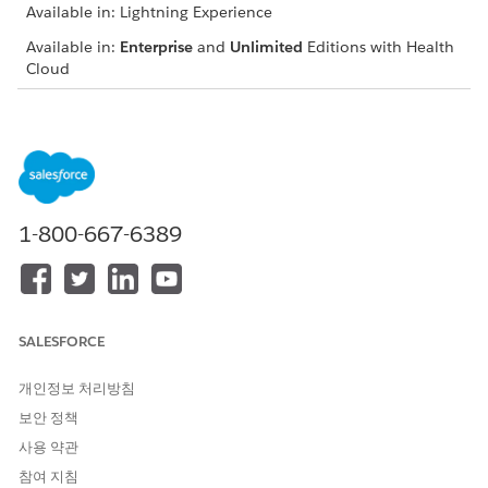
Available in: Lightning Experience
Available in:
Enterprise
and
Unlimited
Editions with Health
Cloud
The flow creates clinical service requests, clinical service
requests details, and document links associated with a
referral. The flow also creates or updates the associated
patient account record.
1-800-667-6389
이 기사를 통해 문제를 해결했습니까?
개선을 위한 의견을 보내주세요.
예
아니요
SALESFORCE
개인정보 처리방침
보안 정책
사용 약관
참여 지침