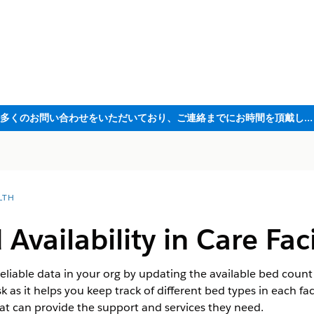
ただいま大変多くのお問い合わせをいただいており、ご連絡までにお時間を頂戴しております
LTH
vailability in Care Faci
liable data in your org by updating the available bed count i
sk as it helps you keep track of different bed types in each fac
 that can provide the support and services they need.