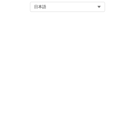
ご意見をお待ちしております。
Select Org
日本語