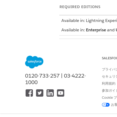
REQUIRED EDITIONS
Available in: Lightning Exper
Available in:
Enterprise
and
To use the Crisis Support Cent
SALESFO
Update bed availability in you
プライバ
From the App Launcher, find 
0120-733-257 | 03-4222-
セキュリ
In the Care Facility Beds list 
1000
Click
Update Bed Availability
.
利用規約
Update the total bed capacity
参加ガイ
Click
Submit
.
Cooki
お
この記事で問題は解決されましたか