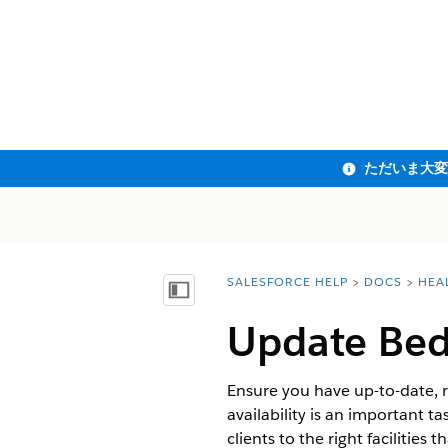
SALESFORCE HELP
DOCS
HEA
You are here:
目次を表示
Update Bed A
Ensure you have up-to-date, re
availability is an important ta
clients to the right facilities