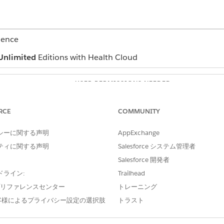
ience
Unlimited
Editions with Health Cloud
USER PERMISSIONS NEEDED
er Management app:
Manage Crisis Support Cen
RCE
COMMUNITY
r org manually if a facility admin hasn’t updated it on the Ex
シーに関する声明
AppExchange
and select
Care Facility Beds
.
ティに関する声明
Salesforce システム管理者
view page, click
for the bed you want to update.
Salesforce 開発者
, available bed capacity, or both.
ドライン:
Trailhead
e プリファレンスセンター
トレーニング
客様によるプライバシー設定の選択肢
トラスト
?