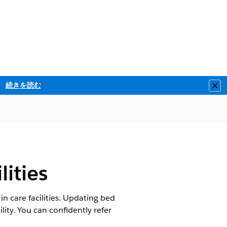
続きを読む
Clo
lities
n care facilities. Updating bed
ility. You can confidently refer