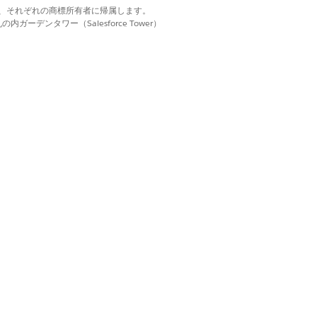
はい
いいえ
d. それぞれの商標は、それぞれの商標所有者に帰属します。
ーデンタワー（Salesforce Tower）