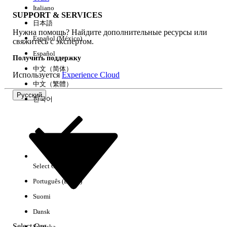
Italiano
SUPPORT & SERVICES
日本語
Нужна помощь? Найдите дополнительные ресурсы или
Очистить все
Готово
Español (México)
свяжитесь с экспертом.
Español
Получить поддержку
中文（简体）
Используется
Experience Cloud
中文（繁體）
Русский
한국어
Select Org
Русский
Português (Brasil)
Результаты отсутствуют
Suomi
Ниже приведены некоторые советы по поиску.
Dansk
Проверьте орфографию ключевых слов.
Select Org
Svenska