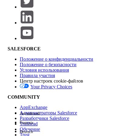
Добавить
Область продуктов
Влияние на функции
SALESFORCE
Положение о конфиденциальности
Положение о безопасности
Условия использования
Правила участия
Центр настроек cookie-файлов
Your Privacy Choices
Версия
COMMUNITY
AppExchange
Администраторы Salesforce
Английский
Разработчики Salesforce
Français
Trailhead
Возможности
Обучение
Deutsch
Trust