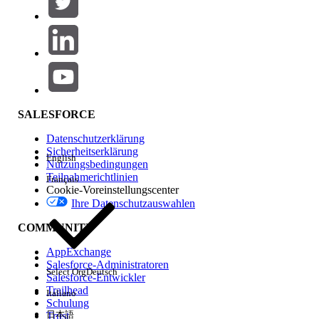
Produktbereich
Hinzufügen
Auswirkungen auf Funktionen
SALESFORCE
Datenschutzerklärung
Sicherheitserklärung
English
Nutzungsbedingungen
Teilnahmerichtlinien
Français
Cookie-Voreinstellungscenter
Ihre Datenschutzauswahlen
Edition
COMMUNITY
AppExchange
Salesforce-Administratoren
Select Org
Deutsch
Salesforce-Entwickler
Trailhead
Italiano
Erfahrung
Schulung
日本語
Trust