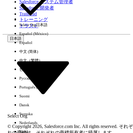
Salesforce システム管理者
Salesforce 開発者
環境
Trailhead
トレーニング
Select Org
日本語
トラスト
Español (México)
日本語
Español
すべてクリア
完了
中文 (简体)
中文（繁體）
한국어
Русский
Português (Brasil)
Suomi
Dansk
Svenska
Select Org
Nederlands
© Copyright 2026, Salesforce.com Inc. All rights reserved. それぞ
Norsk
結果がありません
れの商標は、それぞれの商標所有者に帰属します。