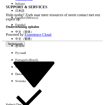
Italiano
SUPPORT & SERVICES
日本語
Hulp nodig? Zoek naar meer resources of neem contact met een
Alles wissen
Gereed
Español (México)
expert op.
Español
Ondersteuning ophalen
中文（简体）
Powered by
Experience Cloud
中文（繁體）
Nederlands
한국어
Русский
Português (Brasil)
Suomi
Dansk
Svenska
Geen resultaten
Hier zijn enkele zoektips
Controleer de spelling van uw trefwoorden.
Select Org