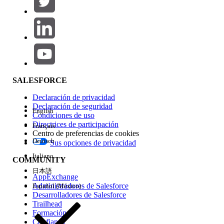
Agregar
Área de productos
Repercusión de función
SALESFORCE
Declaración de privacidad
Declaración de seguridad
English
Condiciones de uso
Directrices de participación
Français
Centro de preferencias de cookies
Deutsch
Sus opciones de privacidad
Edición
Italiano
COMMUNITY
日本語
AppExchange
Administradores de Salesforce
Español (México)
Desarrolladores de Salesforce
Trailhead
Experiencia
Formación
Confianza