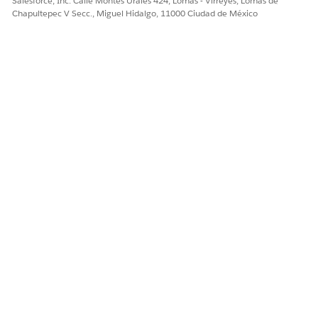
Salesforce, Inc. Calle Montes Urales 424, Lomas - Virreyes, Lomas de
Chapultepec V Secc., Miguel Hidalgo, 11000 Ciudad de México