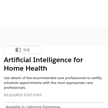
目录
显示目录
Artificial Intelligence for
Home Health
Use details of the recommended care professionals to swiftly
schedule appointments with the most appropriate care
professionals.
REQUIRED EDITIONS
Available in: Lightning Experience