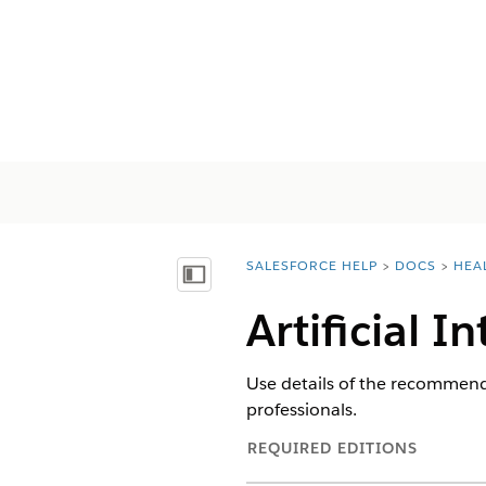
SALESFORCE HELP
DOCS
HEA
You are here:
顯示目錄
Artificial 
Use details of the recommend
professionals.
REQUIRED EDITIONS