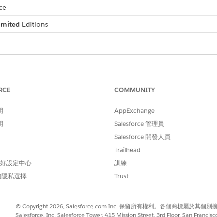
ce
imited
Editions
RCE
COMMUNITY
明
AppExchange
明
Salesforce 管理員
Salesforce 開發人員
Trailhead
 偏好設定中心
訓練
的隱私選擇
Trust
© Copyright 2026, Salesforce.com Inc. 保留所有權利。各個商標屬於其個
Salesforce, Inc. Salesforce Tower, 415 Mission Street, 3rd Floor, San Francis