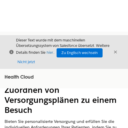
Dieser Text wurde mit dem maschinellen
Übersetzungssystem von Salesforce übersetzt. Weitere
Schließen
Schli
Details finden Sie
hier
.
Zu Englisch wechseln
Schließ
Nicht jetzt
Health Cloud
Inhalt
Inhalt anzeigen
Zuordnen von
Versorgungsplänen zu einem
Besuch
Bieten Sie personalisierte Versorgung und erfüllen Sie die
individuellen Anforderungen Ihrer Patienten, indem Sie zu