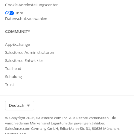
ERFORDERLICHE BENUTZERBERECHTIGUNGEN
Cookie-Voreinstellungscenter
Zuordnen von
Berechtigungssatz-Lizenz
Ihre
Versorgungsplänen:
"Häusliche Pflege verwalten"
Datenschutzauswahlen
und "Zugriff auf
Versorgungspläne"
COMMUNITY
Bevor Sie beginnen, vergewissern Sie sich, dass Sie
AppExchange
Versorgungspläne, Ziele und Probleme eingerichtet haben.
Wenn Sie den Versorgungsplan, den Sie suchen, nicht finden
Salesforce-Administratoren
können, erstellen Sie einen, indem Sie auf der Registerkarte
Salesforce-Entwickler
"Versorgungsplan" auf
Neuer Versorgungsplan
klicken.
Trailhead
Schulung
Trust
In "Häusliche Pflege" können nur die mit der
HINWEIS
integrierten Versorgungsverwaltung erstellten
Select Org
Deutsch
Versorgungspläne integriert werden.
© Copyright 2026, Salesforce.com Inc. Alle Rechte vorbehalten. Die
verschiedenen Marken sind Eigentum der jeweiligen Inhaber.
Suchen Sie im App Launcher nach
Häusliche Pflege
und
Salesforce.com Germany GmbH, Erika-Mann-Str. 31, 80636 München,
wählen Sie diese Option aus.
Deutschland