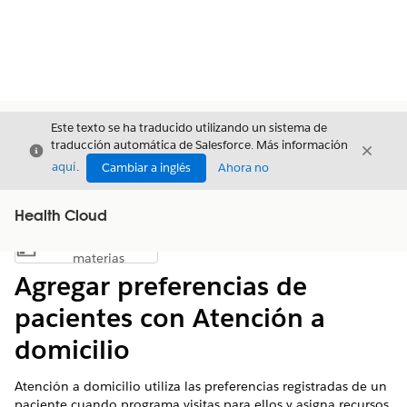
Este texto se ha traducido utilizando un sistema de
traducción automática de Salesforce. Más información
Cerrar
Cerrar
Cerrar
aquí
.
Cambiar a inglés
Ahora no
Health Cloud
Índice de
Mostrar índice de materias
materias
Agregar preferencias de
pacientes con Atención a
domicilio
Atención a domicilio utiliza las preferencias registradas de un
paciente cuando programa visitas para ellos y asigna recursos