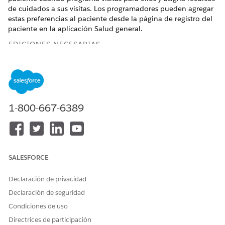
de cuidados a sus visitas. Los programadores pueden agregar
estas preferencias al paciente desde la página de registro del
paciente en la aplicación Salud general.
EDICIONES NECESARIAS
Disponible en:
Enterprise Edition
y
Unlimited Edition
con
Health Cloud y la licencia complementaria Atención a
domicilio
1-800-667-6389
PERMISOS DE USUARIO NECESARIOS
Para agregar preferencias de
Gestionar Atención a
pacientes:
domicilio
La ubicación de la interfaz de usuario donde puede agregar
SALESFORCE
preferencias de paciente depende de cómo configura su
administrador de Salesforce su organización. Si no puede
Declaración de privacidad
encontrar la interfaz de usuario, solicite ayuda a su
Declaración de seguridad
administrador de Salesforce.
Condiciones de uso
En el Iniciador de aplicación, busque y seleccione
Directrices de participación
Atención a domicilio
.