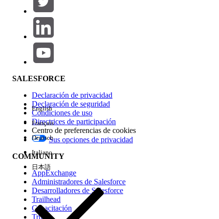
Agregar
Área de productos
Repercusión de función
SALESFORCE
Declaración de privacidad
Declaración de seguridad
English
Condiciones de uso
Directrices de participación
Français
Centro de preferencias de cookies
Deutsch
Sus opciones de privacidad
Edición
Italiano
COMMUNITY
日本語
AppExchange
Administradores de Salesforce
Desarrolladores de Salesforce
Trailhead
Experiencia
Capacitación
Trust