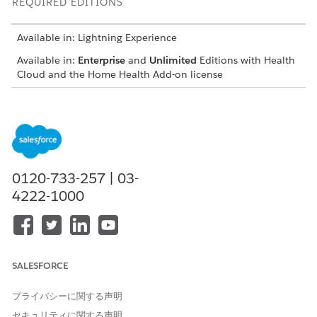
REQUIRED EDITIONS
Available in: Lightning Experience
Available in:
Enterprise
and
Unlimited
Editions with Health
Cloud and the Home Health Add-on license
USER PERMISSIONS
NEEDED
To review benefits and
Home Health Quote
quotes:
0120-733-257 | 03-
The location of the user interface where you can manage
4222-1000
budgets and quotes depends on how your Salesforce admin
configures your org. If you can’t find the user interface, ask
your Salesforce admin for help.
From the App Launcher, find and select
Home Health
.
SALESFORCE
From the Accounts tab, open the patient’s record page.
On the Budget tab, review the budget details.
Get the benefits and quotes for the patient.
プライバシーに関する声明
Add benefits for the patient.
セキュリティに関する声明