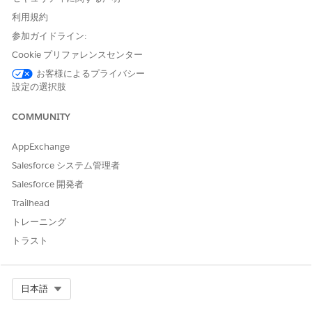
Review the coverage benefits and quotes for any updates.
利用規約
If necessary, edit the benefits.
参加ガイドライン:
Click
, and select
Edit
.
Cookie プリファレンスセンター
Update the unit count for the benefit and save your
お客様によるプライバシー
changes.
設定の選択肢
COMMUNITY
AppExchange
NOTE
Salesforce システム管理者
You can't edit a quote on the Budget tab. To make any
changes, go to the Quote record page.
Salesforce 開発者
Trailhead
If necessary, remove a benefit or quote from the budget
トレーニング
calculation.
トラスト
Click
, and select
Remove
.
A message confirming the removal appears.
Click
Remove
.
Select Org
日本語
SEE ALSO