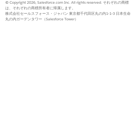
© Copyright 2026, Salesforce.com Inc. All rights reserved. それぞれの商標
は、それぞれの商標所有者に帰属します。
Salesforce Help
: Set Up Quoting and Budgeting for Home
株式会社セールスフォース・ジャパン 東京都千代田区丸の内1-1-3 日本生命
Visits
丸の内ガーデンタワー（Salesforce Tower）
この記事で問題は解決されましたか?
ご意見をお待ちしております。
はい
いいえ