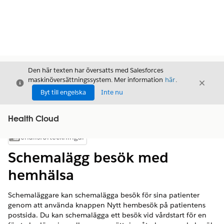
Den här texten har översatts med Salesforces
maskinöversättningssystem. Mer information
här
.
Stäng
Stäng
Stäng
Byt till engelska
Inte nu
Health Cloud
Innehållsförteckningar
Visa innehållsförteckning
Schemalägg besök med
hemhälsa
Schemaläggare kan schemalägga besök för sina patienter
genom att använda knappen Nytt hembesök på patientens
postsida. Du kan schemalägga ett besök vid vårdstart för en