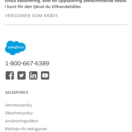
första bedömning, eller en uppsättning återkommande besök
i bunt för den tjänst du tillhandahåller.
VERSIONER SOM KRÄVS
Tillgängliga i:
Enterprise
och
Unlimited
Editions med Health
Cloud och tilläggslicensen Home Health
ANVÄNDARBEHÖRIGHETER SOM KRÄVS FÖR ATT
Schemalägga besök:
Hantera hemhälsa
1-800-667-6389
Platsen för användargränssnittet där du kan schemalägga
besök beror på hur din Salesforce-administratör konfigurerar
din organisation. Om du inte kan hitta användargränssnittet,
be din Salesforce-administratör om hjälp.
SALESFORCE
I Appstartaren, hitta och öppna
Hemhälsa
.
Gå till fliken
Konton
och öppna patientens journalsida.
Sekretesspolicy
Klicka på
Nytt hembesök
.
Säkerhetspolicy
Välj en besökstyp.
Användningsvillkor
Om du väljer
Återkommande besök
och om patienten har
Riktlinjer för deltagande
en aktiv medlemsplan och en berättigad täckningsförmån