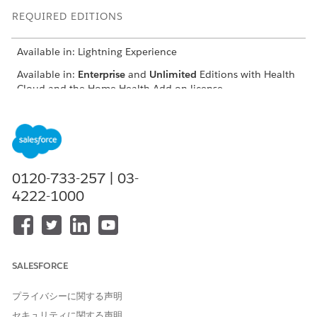
REQUIRED EDITIONS
Available in: Lightning Experience
Available in:
Enterprise
and
Unlimited
Editions with Health
Cloud and the Home Health Add-on license
USER PERMISSIONS
NEEDED
To update quote status:
Home Health Quote
0120-733-257 | 03-
The location of the user interface where you can manage
4222-1000
budgets and quotes depends on how your Salesforce admin
configures your org. If you can’t find the user interface, ask
your Salesforce admin for help.
From the App Launcher, find and select
Home Health
.
SALESFORCE
From the Accounts tab, open the patient’s record page.
On the Quote tab, select the quote that you want to
プライバシーに関する声明
update.
The Quote record page appears.
セキュリティに関する声明