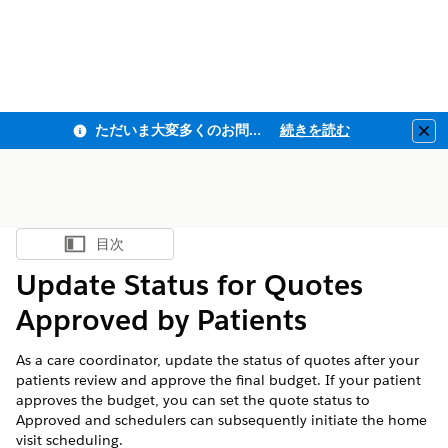
ただいま大変多くのお問い合わせをいただいており、ご連絡までにお時間を頂戴しております
続きを読む
Clo
目次
目次を表示
Update Status for Quotes
Approved by Patients
As a care coordinator, update the status of quotes after your
patients review and approve the final budget. If your patient
approves the budget, you can set the quote status to
Approved and schedulers can subsequently initiate the home
visit scheduling.