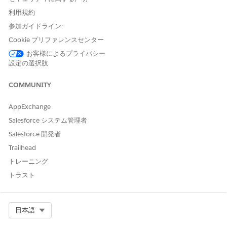
On the Detailed tab, set the status of the quote to
利用規約
Approved
.
参加ガイドライン:
Schedulers can start with the home visit scheduling process
Cookie プリファレンスセンター
for the approved quotes.
お客様によるプライバシー
設定の選択肢
SEE ALSO
Salesforce Help
: Set Up Quoting and Budgeting for Home
COMMUNITY
Visits
AppExchange
Salesforce システム管理者
Salesforce 開発者
この記事で問題は解決されましたか?
ご意見をお待ちしております。
Trailhead
トレーニング
はい
いいえ
トラスト
Select Org
日本語