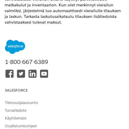
matkakulut ja inventaarion. Kun olet merkinnyt vierailun
valmiiksi, järjestelmä luo automaattisesti vierailulle tilauksen
ja laskun. Tarkasta laskutusaikataulu tilauksen lisätiedoista
vahvistaaksesi tulevat maksut.
VAADITUT VERSIOT
Käytettävissä: Lightning Experiencessa
Käytettävissä: Health Cloudin Enterprise Edition- ja
Unlimited Edition -versioissa, joissa on Home Health- ja
1-800-667-6389
Revenue Cloud Advanced -lisenssit tai Revenue Cloud
Billing -lisäosalisenssit.
TARVITTAVAT KÄYTTÖOIKEUDET
SALESFORCE
Tilausten ja laskujen
Hinnoittelun ja laskutuksen
tarkasteleminen:
hallintaoikeus
Tietosuojalausunto
Turvatiedote
Etsi ja avaa sovelluskäynnistimestä
työtilaukset
.
Valitse kotihoitokäynnin työtilaus ja muuta sen tilaksi
Käyttöehdot
Valmis.
Osallistumisohjeet