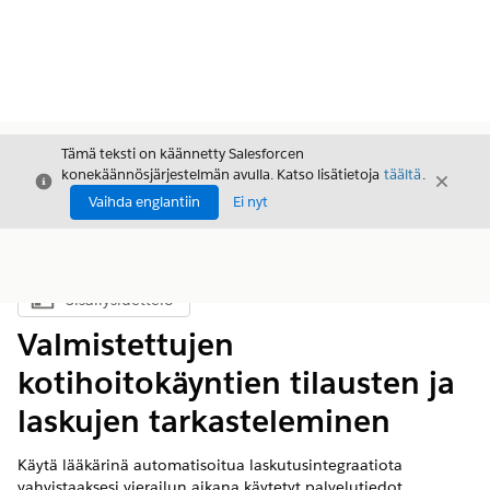
Tämä teksti on käännetty Salesforcen
konekäännösjärjestelmän avulla. Katso lisätietoja
täältä
.
Sulje
Sulje
Sulje
Vaihda englantiin
Ei nyt
Sisällysluettelo
Näytä sisällysluettelo
Valmistettujen
kotihoitokäyntien tilausten ja
laskujen tarkasteleminen
Käytä lääkärinä automatisoitua laskutusintegraatiota
vahvistaaksesi vierailun aikana käytetyt palvelutiedot,