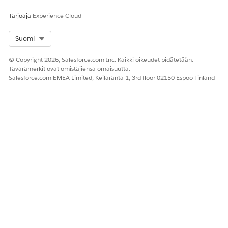
Anna palautetta, jotta voimme kehittyä!
Tarjoaja
Experience Cloud
Kyllä
Ei
Select Org
Suomi
© Copyright 2026, Salesforce.com Inc. Kaikki oikeudet pidätetään.
Tavaramerkit ovat omistajiensa omaisuutta.
Salesforce.com EMEA Limited, Keilaranta 1, 3rd floor 02150 Espoo Finland