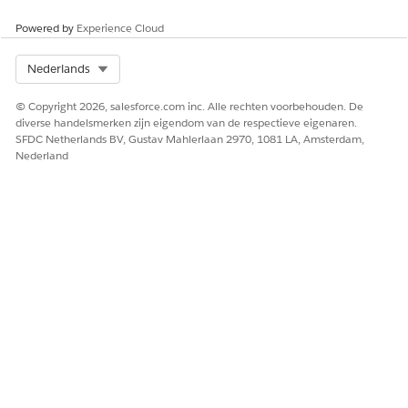
voor de order en selecteert u
Voorbeeld van factuur
.
Powered by
Experience Cloud
Select Org
Nederlands
HEEFT DIT ARTIKEL UW PROBLEEM OPGELOST?
Laat ons weten wat we kunnen doen om te verbeteren!
© Copyright 2026, salesforce.com inc. Alle rechten voorbehouden. De
diverse handelsmerken zijn eigendom van de respectieve eigenaren.
Ja
Nee
SFDC Netherlands BV, Gustav Mahlerlaan 2970, 1081 LA, Amsterdam,
Nederland