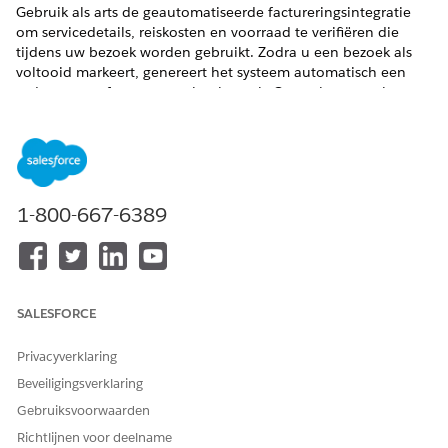
Gebruik als arts de geautomatiseerde factureringsintegratie
om servicedetails, reiskosten en voorraad te verifiëren die
tijdens uw bezoek worden gebruikt. Zodra u een bezoek als
voltooid markeert, genereert het systeem automatisch een
order en een factuur voor het bezoek. Controleer voor het
verifiëren van aanstaande betalingen het factureringsschema
onder de orderdetails.
VEREISTE EDITIONS
1-800-667-6389
Beschikbaar in: Lightning Experience
Beschikbaar in: Enterprise en Unlimited Edition van Health
Cloud met de licenties voor Thuiszorg en Revenue Cloud
Advanced of de uitbreidingslicenties voor Revenue Cloud
Billing.
SALESFORCE
VEREISTE GEBRUIKERSMACHTIGINGEN
Privacyverklaring
Orders en facturen
Gebruikersmachtiging
Beveiligingsverklaring
weergeven:
Prijzen en facturering
Gebruiksvoorwaarden
beheren
Richtlijnen voor deelname