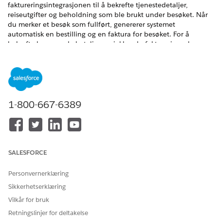
faktureringsintegrasjonen til å bekrefte tjenestedetaljer,
reiseutgifter og beholdning som ble brukt under besøket. Når
du merker et besøk som fullført, genererer systemet
automatisk en bestilling og en faktura for besøket. For å
bekrefte kommende betalinger sjekker du faktureringsplanen
under bestillingsdetaljene.
NØDVENDIGE UTGAVER
Tilgjengelig i Lightning Experience
1-800-667-6389
Tilgjengelig i Enterprise og Unlimited Edition av Health
Cloud med Home Health- og Revenue Cloud Advanced-
lisensen eller tilleggslisensene Revenue Cloud Billing.
NØDVENDIG BRUKERTILLATELSE
SALESFORCE
For å vise bestillinger og
Brukertillatelsen Behandle
Personvernerklæring
faktura:
pris og fakturering
Sikkerhetserklæring
Finn og velg
Arbeidsbestillinger
fra Appstarter.
Vilkår for bruk
Velg arbeidsbestillingen for hjemmebehandlingsbesøket,
Retningslinjer for deltakelse
og endre statusen til Fullført.