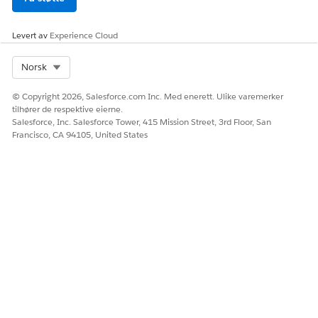
HJALP DENNE ARTIKKELEN MED Å LØSE PROBLEMET DITT?
Levert av
Experience Cloud
La oss få vite det slik at vi kan forbedre!
Ja
Nei
Select Org
Norsk
© Copyright 2026, Salesforce.com Inc. Med enerett. Ulike varemerker
tilhører de respektive eierne.
Salesforce, Inc. Salesforce Tower, 415 Mission Street, 3rd Floor, San
Francisco, CA 94105, United States