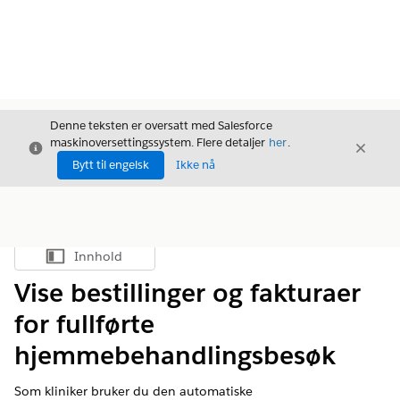
Denne teksten er oversatt med Salesforce
maskinoversettingssystem. Flere detaljer
her
.
Avslutt
Avslut
Avslutt
Bytt til engelsk
Ikke nå
Innhold
Vis innholdsfortegnelse
Vise bestillinger og fakturaer
for fullførte
hjemmebehandlingsbesøk
Som kliniker bruker du den automatiske