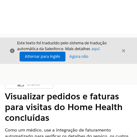
Este texto foi traduzido pelo sistema de tradução
automática da Salesforce. Mais detalhes
aqui
.
Fechar
Fecha
Fechar
Alternar para inglês
Agora não
Índice
Mostrar índice
Visualizar pedidos e faturas
para visitas do Home Health
concluídas
Como um médico, use a integração de faturamento
automatizado para verificar os detalhes do serviço, os custos