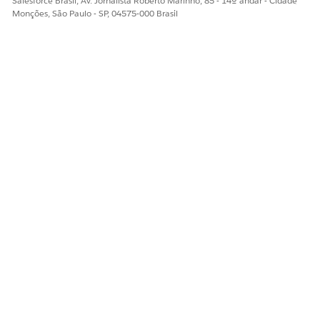
Salesforce Brasil, Av. Jornalista Roberto Marinho, 85 - 14º andar - Cidade
Monções, São Paulo - SP, 04575-000 Brasil
ESTE ARTIGO RESOLVEU SEU PROBLEMA?
Diga-nos para podermos melhorar!
Sim
Não