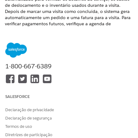
de deslocamento e o inventário usados durante a visita.
Depois de marcar uma visita como concluída, o sistema gera
automaticamente um pedido e uma fatura para a visita. Para
verificar pagamentos futuros, verifique a agenda de
faturamento nos detalhes do pedido.
EDIÇÕES OBRIGATÓRIAS
Disponível em: Lightning Experience
1-800-667-6389
Disponível em: Edições Enterprise e Unlimited do Health
Cloud com as licenças Home Health e Revenue Cloud
Advanced ou o complemento Revenue Cloud Billing.
PERMISSÕES DE USUÁRIO NECESSÁRIAS
SALESFORCE
Para exibir pedidos e
Permissão de usuário
faturas:
Gerenciar precificação e
Declaração de privacidade
faturamento
Declaração de segurança
No Iniciador de aplicativos, localize e selecione
Ordem de
Termos de uso
trabalho
.
Diretrizes de participação