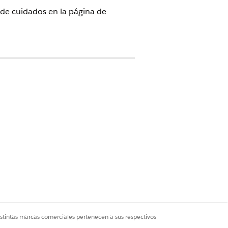
 de cuidados en la página de
de objetivo y Detalle de asignación de
 registros en Plan de cuidados,
etivo
a a la interfaz del plan de cuidados.
Salesforce para obtener ayuda.
a clic en
Agregar objetivo
.
istintas marcas comerciales pertenecen a sus respectivos