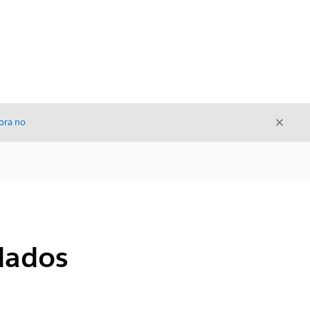
Cerrar
ora no
Cerrar
dados