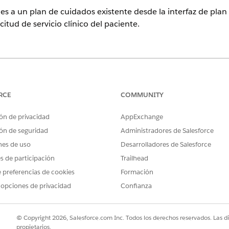
 a un plan de cuidados existente desde la interfaz de plan
citud de servicio clínico del paciente.
perience
ition
y
Unlimited Edition
con Health Cloud
RCE
COMMUNITY
PERMISOS DE USUARIO NECESARIOS
ón de privacidad
AppExchange
ón de seguridad
Administradores de Salesforce
Crear permiso en Asignación 
objetivo
nes de uso
Desarrolladores de Salesforce
Permisos Leer y Ver todos los
es de participación
Trailhead
Dolencia y Definición de obj
 preferencias de cookies
Formación
 opciones de privacidad
Confianza
o de solicitud de servicio clínico, caso o cuenta del paciente y vay
nterfaz de plan de cuidados, hable con su administrador de 
 de cuidados, la dolencia o el determinante social apropiados, hag
© Copyright 2026, Salesforce.com Inc. Todos los derechos reservados. Las d
propietarios.