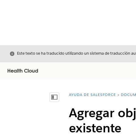
Cerrar
Este texto se ha traducido utilizando un sistema de traducción a
Health Cloud
AYUDA DE SALESFORCE
DOCUM
Usted está aquí:
Mostrar índice de materias
Agregar obj
existente