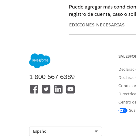
Puede agregar más condiciones
registro de cuenta, caso o soli
EDICIONES NECESARIAS
Disponible en: Lightning Ex
Disponible en:
Enterprise Ed
SALESFO
Declaraci
1-800-667-6389
Para agregar un objetivo
Declaraci
Condicio
Directric
Centro de
Sus
Navegue a la página de registr
Si no puede encontrar la i
En el menú Acciones del plan
Select Org
Español
Introduzca una descripción.