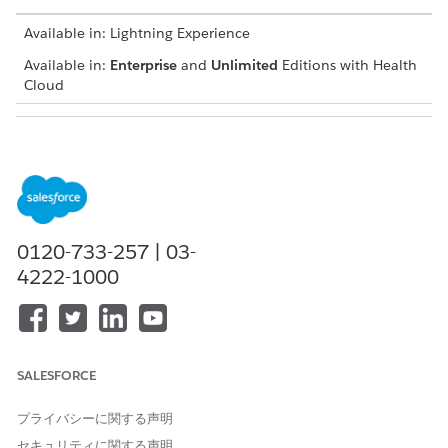
Available in: Lightning Experience
Available in:
Enterprise
and
Unlimited
Editions with Health
Cloud
USER PERMISSIONS NEEDED
To add a social determinant
Create and Edit permissions
on Care Barrier
Read and View All Records
permissions on Care Plan,
0120-733-257 | 03-
Care Barrier Type, and
4222-1000
Problem Definition
Navigate to the patient account, case, or clinical service
request record page and go to the care plan interface.
If you can’t find the care plan interface, talk to your
SALESFORCE
Salesforce admin for help.
In the Actions menu of the appropriate care plan, click
プライバシーに関する声明
Add Social Determinant
.
セキュリティに関する声明