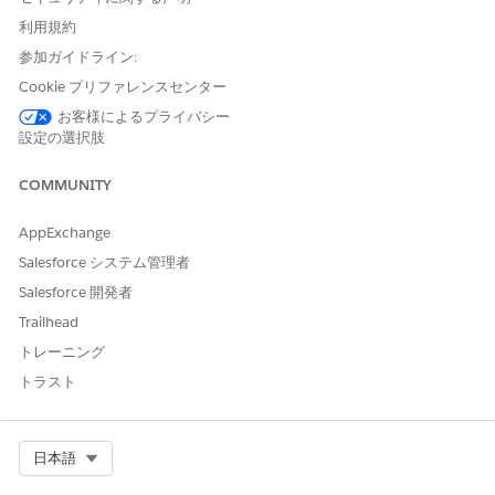
Enter a name and description.
If the social determinant you’re adding already has a
利用規約
problem definition in the PGI library, select that problem
参加ガイドライン:
definition.
Cookie プリファレンスセンター
Select a Care Barrier Type.
お客様によるプライバシー
Set a status.
設定の選択肢
Click
Add
.
Now that you’ve added a social determinant, consider adding
COMMUNITY
a goal or intervention to it.
AppExchange
Salesforce システム管理者
Salesforce 開発者
この記事で問題は解決されましたか?
ご意見をお待ちしております。
Trailhead
トレーニング
はい
いいえ
トラスト
Select Org
日本語