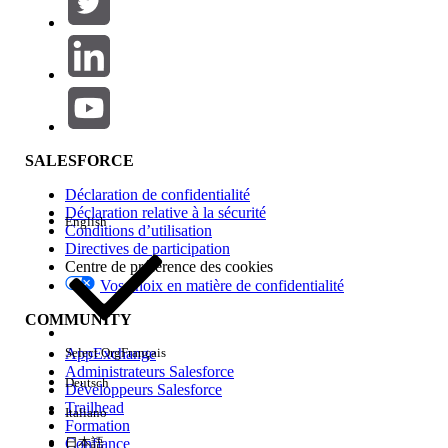
Ajouter
Gamme de produits
Impact des fonctionnalités
SALESFORCE
Déclaration de confidentialité
Déclaration relative à la sécurité
English
Conditions d’utilisation
Directives de participation
Centre de préférence des cookies
Vos choix en matière de confidentialité
Edition
COMMUNITY
AppExchange
Select Org
Français
Administrateurs Salesforce
Deutsch
Développeurs Salesforce
Trailhead
Italiano
Expérience
Formation
Confiance
日本語