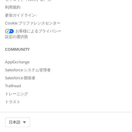
name that you want to map to the care plan.
利用規約
If you selected a care gap that has a problem definition
参加ガイドライン:
with hierarchy, expand that care gap.
Cookie プリファレンスセンター
Select the goals and interventions you want to add to the
care plan.
お客様によるプライバシー
設定の選択肢
Click
Save
.
You see the newly created care plan at the top of the list in
COMMUNITY
the care plan interface. When you expand the care plan, you
see the associated care gaps.
AppExchange
Salesforce システム管理者
Salesforce 開発者
この記事で問題は解決されましたか?
Trailhead
ご意見をお待ちしております。
トレーニング
はい
いいえ
トラスト
Select Org
日本語