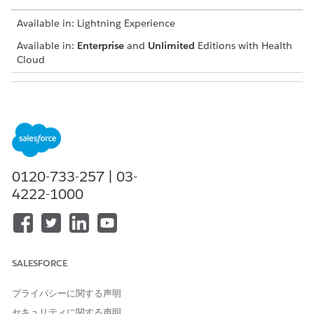
Available in: Lightning Experience
Available in:
Enterprise
and
Unlimited
Editions with Health
Cloud
USER PERMISSIONS NEEDED
To create a care plan
Create access on Care Plan
and Case
To use care gaps to create a
Read and View All Records
care plan
access on Care Gap
0120-733-257 | 03-
4222-1000
Navigate to the care plan user interface in the patient
record page and click
New Care Plan
.
Select
Care Gaps
as the care plan creation method.
Click
Next
.
Select one or more care gaps.
SALESFORCE
Click
Next
.
Enter the care plan name.
プライバシーに関する声明
Optionally, select the start date and end date.
セキュリティに関する声明
Specify the case number and the clinical service request