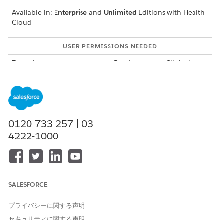
Available in:
Enterprise
and
Unlimited
Editions with Health
Cloud
USER PERMISSIONS NEEDED
To evaluate a measure
Read access on Clinical
Measure
To create a care gap
Write access on Care Gap
Navigate to the care gap interface in the patient record
page and click
New Care Gap
.
0120-733-257 | 03-
Select an active measure to evaluate.
4222-1000
Click
Next
.
Select a reporting period and review the measure details.
Click
Evaluate Measure
.
You can see the newly created care gap at the top of the list
SALESFORCE
in the care gap interface. If the evaluated measure has an
associated problem definition, the care gap name is the same
as the associated problem definition name. If the measure
プライバシーに関する声明
has no associated problem definition, the care gap name is
セキュリティに関する声明