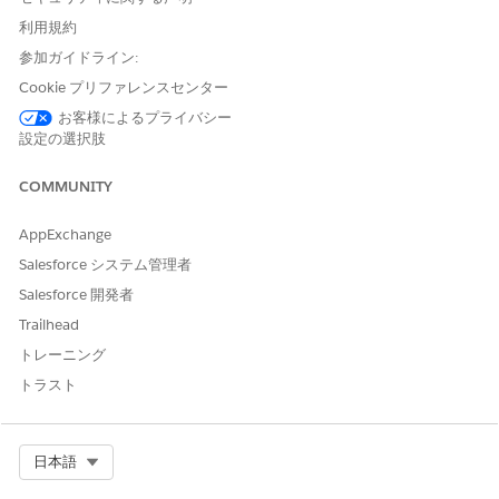
the same as the measure name.
利用規約
参加ガイドライン:
Cookie プリファレンスセンター
お客様によるプライバシー
You can re-evaluate or manually close an open care
設定の選択肢
NOTE
gap directly on the interface by clicking
for the care gap
you want to edit.
COMMUNITY
AppExchange
SEE ALSO
Salesforce システム管理者
Salesforce Help:
Guidelines on Care Gap Updates
Salesforce 開発者
Trailhead
トレーニング
トラスト
この記事で問題は解決されましたか?
ご意見をお待ちしております。
はい
いいえ
Select Org
日本語