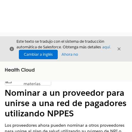
Este texto se tradujo con el sistema de traducción
automática de Salesforce. Obtenga más detalles
aquí
.
Cerrar
Cerrar
Cerrar
Cambiar a inglés
Ahora no
Health Cloud
Índice de
Mostrar índice de materias
materias
Nominar a un proveedor para
unirse a una red de pagadores
utilizando NPPES
Los proveedores ahora pueden nominar a otros proveedores
para unirse al plan de salud utilizando su número de NPI o