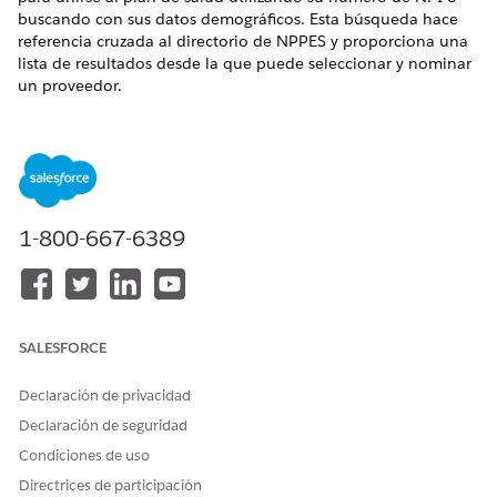
buscando con sus datos demográficos. Esta búsqueda hace
referencia cruzada al directorio de NPPES y proporciona una
lista de resultados desde la que puede seleccionar y nominar
un proveedor.
EDICIONES NECESARIAS
Disponible en: Lightning Experience
Disponible en:
Enterprise Edition
y
Unlimited Edition
con
Health Cloud
1-800-667-6389
PERMISOS DE USUARIO NECESARIOS
Para registrar proveedores:
Conjunto de permisos
Gestión de red de
SALESFORCE
proveedores para sitios de
Experience Cloud
Declaración de privacidad
Declaración de seguridad
Desde el portal de proveedores, haga clic en
Nominar
proveedor compañero
.
Condiciones de uso
Seleccione el método de registro:
Rellenar
Directrices de participación