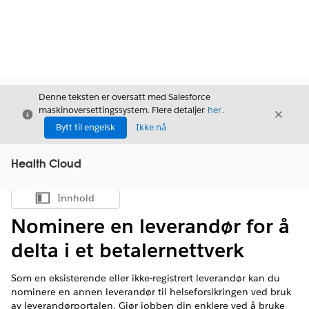
Denne teksten er oversatt med Salesforce
maskinoversettingssystem. Flere detaljer
her
.
Avslutt
Avslut
Avslutt
Bytt til engelsk
Ikke nå
Health Cloud
Innhold
Vis innholdsfortegnelse
Nominere en leverandør for å
delta i et betalernettverk
Som en eksisterende eller ikke-registrert leverandør kan du
nominere en annen leverandør til helseforsikringen ved bruk
av leverandørportalen. Gjør jobben din enklere ved å bruke