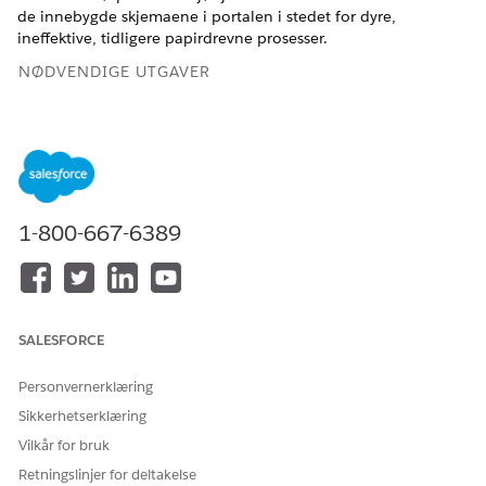
de innebygde skjemaene i portalen i stedet for dyre,
ineffektive, tidligere papirdrevne prosesser.
NØDVENDIGE UTGAVER
Tilgjengelig i Lightning Experience
Tilgjengelig i
Enterprise
og
Unlimited
Edition med Health
Cloud
1-800-667-6389
NØDVENDIGE BRUKERTILLATELSER
For å nominere
Tillatelsessettet
leverandører:
Leverandørnettverksbehandl
ing for Experience Cloud-
nettsteder
SALESFORCE
Klikk på
Nominate Peer Provider
fra leverandørportalen.
Personvernerklæring
Skriv inn grunnleggende informasjon som den utpekte
Sikkerhetserklæring
leverandørens navn, adresse og spesialfelt.
Vilkår for bruk
Retningslinjer for deltakelse