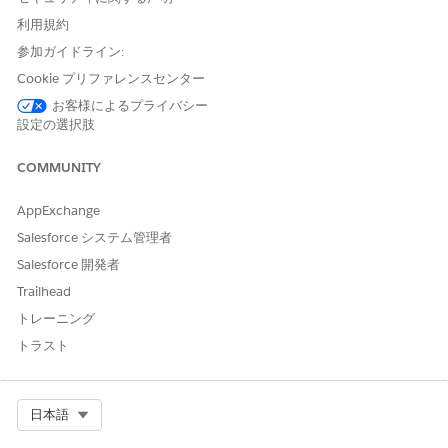
Accepted file types: .xlsx or .csv.
利用規約
Max file size: 300 MB
参加ガイドライン:
Review your information, and click
Submit Request
.
Cookie プリファレンスセンター
お客様によるプライバシー
設定の選択肢
この記事で問題は解決されましたか?
ご意見をお待ちしております。
COMMUNITY
はい
いいえ
AppExchange
Salesforce システム管理者
Salesforce 開発者
Trailhead
トレーニング
トラスト
Select Org
日本語