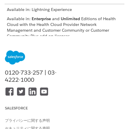
Available in: Lightning Experience
Available in:
Enterprise
and
Unlimited
Editions of Health
Cloud with the Health Cloud Provider Network
Management and Customer Community or Customer
Community Plus add-on licenses
USER PERMISSIONS NEEDED
To upload roster files:
Provider Network
Management for Experience
Cloud Sites permission set
0120-733-257 | 03-
4222-1000
Log in to your provider portal.
Enter a subject for your request.
If necessary, add a description, and click
Next
.
Under Document Type, select
Provider Roster File
.
To read the roster file instructions and download the
SALESFORCE
template, click
Learn More
.
Use the template to format your roster file.
プライバシーに関する声明
Upload your file, and click
Next
.
セキュリティに関する声明