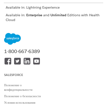
Available in: Lightning Experience
Available in:
Enterprise
and
Unlimited
Editions with Health
Cloud
Dashboard: Referral Insights
Zero in on the most critical referrals of the day and
prioritize care coordination tasks for them.
Dashboard: Top Referrals
1-800-667-6389
Get complete visibility into the referral pipeline and
compare incoming and outgoing referrals. Slice the data
across dimensions like specialty and service type.
Dashboard: Referrals Performance
SALESFORCE
Analyze the efficiency of your referral processes.
Understand the amount of time it takes your team to
Положение о
convert referrals to patients, and assess whether you have
конфиденциальности
enough resources to manage incoming and outgoing
referrals.
Положение о безопасности
Условия использования