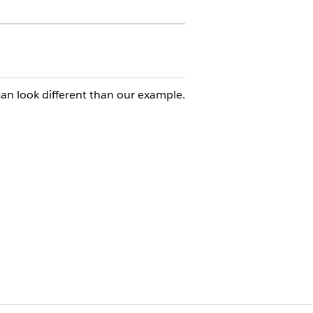
n look different than our example.
 Use predictive analytics to assess
ments and use heatmaps to view the
h as faxes, emails, and web forms (5).