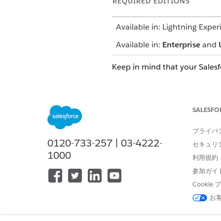
REQUIRED EDITIONS
Available in: Lightning Exper
Available in:
Enterprise
and
Keep in mind that your Sales
Use filters to narrow in on ref
Compare the referral inflow, 
your team’s capacity to process
SALESFO
Understand the average numbe
distribution of referrals acros
プライバ
Click > to switch between the 
0120-733-257 | 03-4222-
セキュリ
1000
利用規約
参加ガイ
Cooki
お