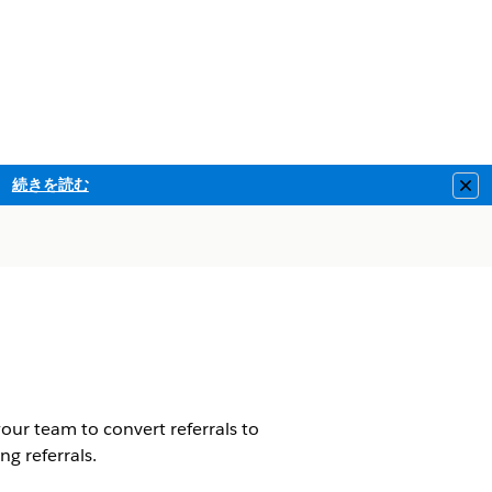
続きを読む
Clo
your team to convert referrals to
g referrals.