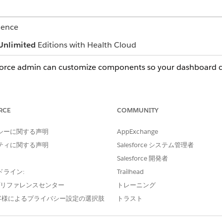
ience
Unlimited
Editions with Health Cloud
force admin can customize components so your dashboard ca
errals that most interest you (1).
completion, and cumulative backlog over months, weeks, or days (2).
 referrals (3).
RCE
COMMUNITY
r of days referrals remain in a given status. Hover over chart ele
s days (4).
シーに関する声明
AppExchange
backlog visualization and an analysis of referral intake sources suc
ティに関する声明
Salesforce システム管理者
Salesforce 開発者
ドライン:
Trailhead
e プリファレンスセンター
トレーニング
客様によるプライバシー設定の選択肢
トラスト