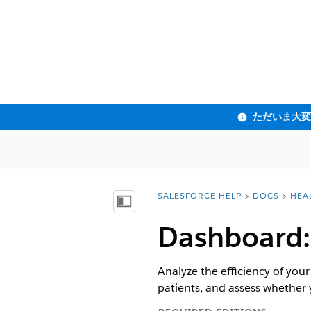
SALESFORCE HELP
DOCS
HEA
You are here:
目次を表示
Dashboard:
Analyze the efficiency of your
patients, and assess whether