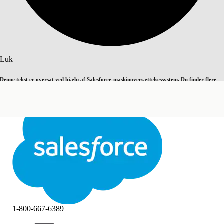
Søg
Luk
Denne tekst er oversat ved hjælp af Salesforce-maskinoversættelsessystem. Du finder flere
Skift til engelsk
Ikke nu
detaljer
her
.
Luk
Luk
1-800-667-6389