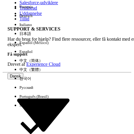
Salesforce-udviklere
Français
Trailhead
Experience
Uddannelse
Deutsch
Tillid
Italiano
SUPPORT & SERVICES
日本語
Har du brug for hjælp? Find flere ressourcer, eller få kontakt med e
Ryd alle
Udført
Español (México)
ekspert.
Español
Få support
中文（简体）
Drevet af
Experience Cloud
中文（繁體）
Dansk
한국어
Русский
Português (Brasil)
Suomi
Ingen resultater