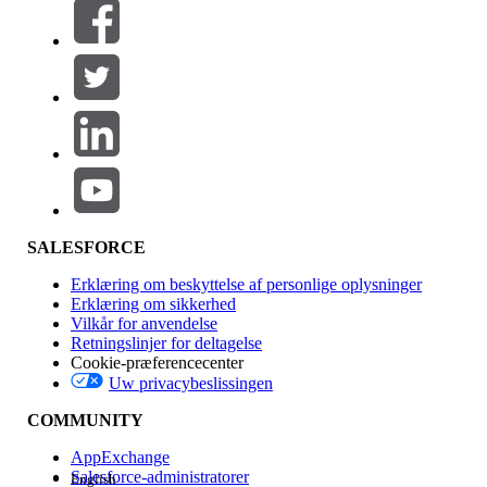
Filtre (0)
VÆLG FILTRE
Tilføj
Produktområde
Funktionspåvirkning
SALESFORCE
Erklæring om beskyttelse af personlige oplysninger
Erklæring om sikkerhed
Vilkår for anvendelse
Retningslinjer for deltagelse
Cookie-præferencecenter
Uw privacybeslissingen
Version
COMMUNITY
AppExchange
Salesforce-administratorer
English