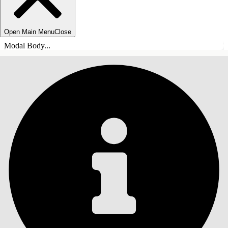
Open Main Menu
Close
Modal Body...
INDHOLD
Søg
Vis indholdsfortegnelse
Indhold