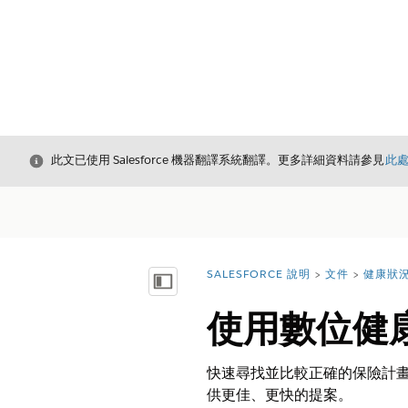
結束
此文已使用 Salesforce 機器翻譯系統翻譯。更多詳細資料請參見
此
SALESFORCE 說明
文件
健康狀
您位於此處：
顯示目錄
使用數位健
快速尋找並比較正確的保險計畫
供更佳、更快的提案。