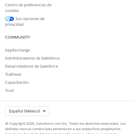
Centro de preferencias de
debe tener acceso de visualización a los objetos Encuentro
cookies
de contacto y Participante de encuentro de contacto.
Sus opciones de
privacidad
Desde el Iniciador de aplicaciones, busque y seleccione
Cuenta
.
COMMUNITY
Seleccione una cuenta para ver la cadena de transmisión.
Haga clic en
Rastreo de contactos
.
AppExchange
El diagrama de arco muestra cómo se conectan cuentas y
Administradores de Salesforce
contactos.
Desarrolladores de Salesforce
Trailhead
Capacitación
¿RESOLVIÓ ESTE ARTÍCULO SU PROBLEMA?
Trust
¡Háganos saber cómo podemos mejorar!
Sí
No
Select Org
Español (México)
© Copyright 2026, Salesforce.com Inc. Todos los derechos reservados. Las
distintas marcas comerciales pertenecen a sus respectivos propietarios.