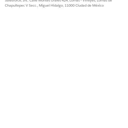
Salesforce, Inc. Calle Montes Urales 424, Lomas - Virreyes, Lomas de
Chapultepec V Secc., Miguel Hidalgo, 11000 Ciudad de México