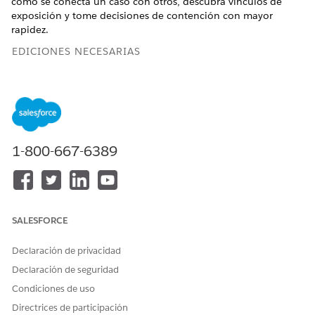
cómo se conecta un caso con otros, descubra vínculos de
exposición y tome decisiones de contención con mayor
rapidez.
EDICIONES NECESARIAS
Disponible en: Lightning Experience
Disponible en:
Enterprise Edition
y
Unlimited Edition
de
Health Cloud
1-800-667-6389
PERMISOS DE USUARIO NECESARIOS
Para ver el gráfico Relación
Health Cloud Foundation
de contacto de cuenta:
Y
SALESFORCE
Health Cloud Starter
Declaración de privacidad
Declaración de seguridad
Condiciones de uso
Directrices de participación
Para ver el gráfico de transmisión de enfermedades,
NOTA