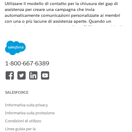
Utilizzare il modello di contatto per la chiusura dei gap di
assistenza per creare una campagna che invia
automaticamente comunicazioni personalizzate ai membri
con una o più lacune di assistenza aperte. Quando un
membro riceve un messaggio email, un SMS o entrambi, gli
viene ricordato di completare le operazioni di assistenza in
sospeso e di chiudere le lacune di assistenza.
VERSIONI (EDITION) RICHIESTE
1-800-667-6389
Disponibile nelle versioni: Lightning Experience
Disponibile in:
Enterprise
Edition e
Unlimited
Edition con
licenze aggiuntive Health Cloud, Agentforce for Health
Cloud e Data Cloud
SALESFORCE
Di seguito è riportato un video che illustra il flusso di lavoro:
Informativa sulla privacy
Informativa sulla protezione
Condizioni di utilizzo
Linee guida per la