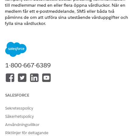
till medlemmar med en eller flera öppna vårdluckor. När en
medlem får ett e-postmeddelande, SMS eller båda två
påminns de om att utföra sina utestående vårduppgifter och
fylla sina vårdluckor.
VERSIONER SOM KRÄVS
Tillgängliga i: Lightning Experience
Tillgängliga i: Tilläggslicenserna
Enterprise
och
Unlimited
Editions med Health Cloud, Agentforce för Health Cloud
1-800-667-6389
och Data Cloud
Från startsidan för appen Hälsoengagemang, gå till
komponenten Uppsökande patient och medlem och
klicka på
Start
.
SALESFORCE
Det utgående fönstret för att skapa engagemang öppnas.
Välj Mall för uppsökande vårdgap som engagemangsmall
Sekretesspolicy
att basera din kampanj på.
Säkerhetspolicy
Klicka på
Nästa
.
Användningsvillkor
Ange detaljerna för kampanjen, till exempel
kampanjnamn, typ, startdatum och slutdatum.
Riktlinjer för deltagande