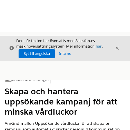
Den här texten har översatts med Salesforces
maskinöversättningssystem. Mer information
här
.
Stäng
Stäng
Stäng
Byt till engelska
Inte nu
Innehållsförteckningar
Visa innehållsförteckning
Skapa och hantera
uppsökande kampanj för att
minska vårdluckor
Använd mallen Uppsökande vårdlucka för att skapa en
kampanj som automatiskt skickar personlig kommunikation