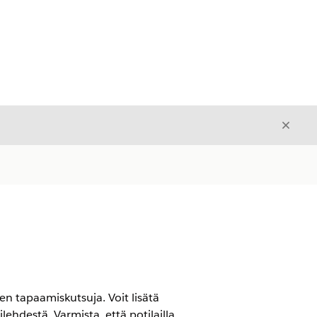
Sulje
Sulje
en tapaamiskutsuja. Voit lisätä
lehdestä. Varmista, että potilailla