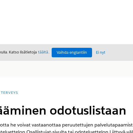
lla. Katso lisätietoja
täältä
.
Vaihda englantiin
Ei nyt
TERVEYS
sääminen odotuslistaan
, jotta he voivat vastaanottaa peruutettujen palvelutapaamist
luettelon Osallistujat-sivulta tai odoteluettelon Liittyvä-väli