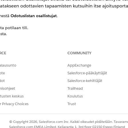
atakseen odottavien tapaamisten kutsuihin itse ajoitusportaa
imestä
Odotuslistan osallistujat
.
ta potilaan tili.
sta.
amaton. Aloita odoteluettelon hallinta -kulku käyttää Kohdistamato
sen kutsun.
 palveluresurssi. Sinun täytyy syöttää työtyyppi ja palveluresurssi odo
RCE
COMMUNITY
stujille, heidän täytyy vastata valittua odottavien luetteloa.
joitetun palvelutapaamisen.
alausunto
AppExchange
n nyt odottavien luettelossa.
ote
Salesforce-pääkäyttäjät
profiiliin.
dot
Salesforce-kehittäjät
tilitietueesta
Ota Asiakaskäyttäjä käyttöön
.
fiili, joka sallii potilaiden käyttää odotuslistojen hallintaa.
misohjeet
Trailhead
 on sähköpostiosoite.
tusten keskus
Koulutus
a ilmoita välittömästi käyttäjälle
.
r Privacy Choices
Trust
sa ja käyttää tiliään kirjautuakseen sisään itseajoitusportaal
© Copyright 2026, Salesforce.com Inc. Kaikki oikeudet pidätetään. Tavarame
misten kutsut.
Salesforce.com EMEA Limited, Keilaranta 1, 3rd floor 02150 Espoo Finland