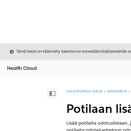
Sulje
Tämä teksti on käännetty Salesforcen konekäännösjärjestelmän avu
Health Cloud
SALESFORCE-OHJE
ASIAKIRJA
Olet tässä:
Näytä sisällysluettelo
Potilaan li
Lisää potilaita odotuslistaan
potilaita odoteluetteloon odote