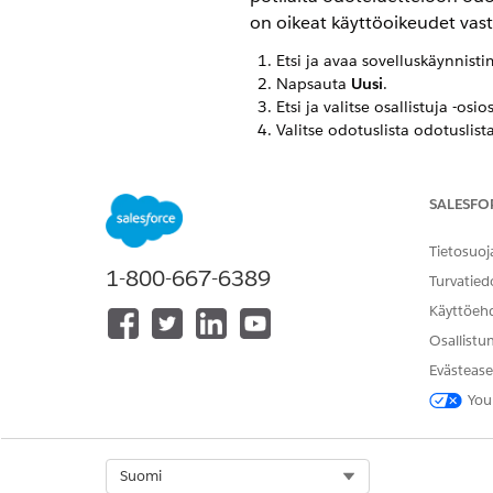
on oikeat käyttöoikeudet vast
Etsi ja avaa sovelluskäynnist
Napsauta
Uusi
.
Etsi ja valitse osallistuja -osios
Valitse odotuslista odotuslista
Jätä Tila-asetukseksi Kohdist
odoteluettelosta saa tapaami
Lisää halutessasi työtyyppi ja
SALESFO
odottavien luetteloiden osalli
Voit myös valita potilaalle a
Tietosuoj
Tallenna muutokset. Potilas o
1-800-667-6389
Turvatied
Kohdista odotuslistan potilaat 
Käyttöeh
Napsauta potilaan henkilö
Valitse Profiili-osiosta pro
Osallistu
Varmista, että käyttäjällä
Evästease
Valitse
Luo uusi salasana j
You
Tallenna muutoksesi.
Potilas voi muuttaa salasanaan
hylätäkseen odottavien tapaa
Select Org
Suomi