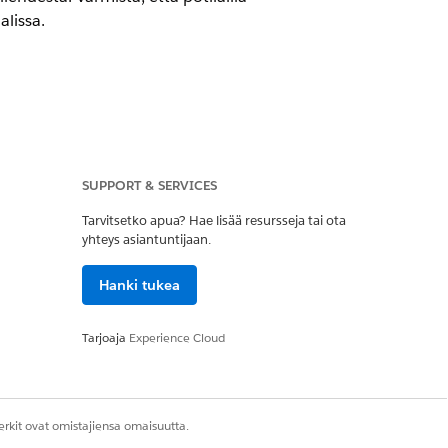
lissa.
n-tilaa määrittääkseen, kuka
tuslistatietueelle. Jos syötät ne
SUPPORT & SERVICES
Tarvitsetko apua? Hae lisää resursseja tai ota
yhteys asiantuntijaan.
Hanki tukea
Tarjoaja
Experience Cloud
iin ja hyväksyäkseen tai
rkit ovat omistajiensa omaisuutta.