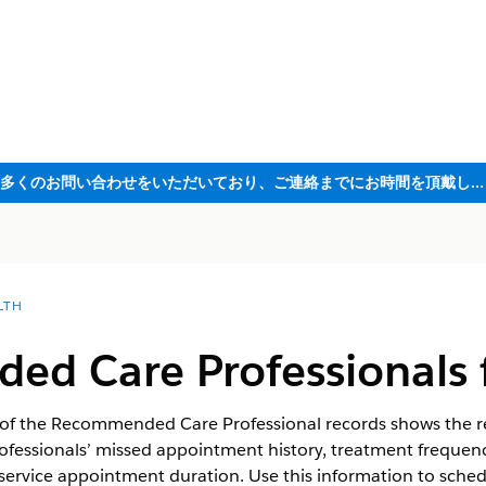
ただいま大変多くのお問い合わせをいただいており、ご連絡までにお時間を頂戴しております
LTH
d Care Professionals f
d of the Recommended Care Professional records shows the 
ofessionals’ missed appointment history, treatment frequenc
e service appointment duration. Use this information to sched