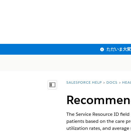
SALESFORCE HELP
DOCS
HEA
You are here:
目次を表示
Recommende
The Service Resource ID fiel
patients based on the care pr
utilization rates, and averag