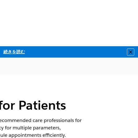
続きを読む
Clo
or Patients
recommended care professionals for
y for multiple parameters,
ule appointments efficiently.