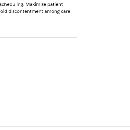
rescheduling. Maximize patient
d avoid discontentment among care
ealth license
はい
いいえ